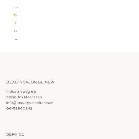
…
6
7
8
→
BEAUTYSALON BE NEW
Industrieweg 66
3606 AS Maarssen
info@beautysalonbenew.nl
06-52860242
SERVICE