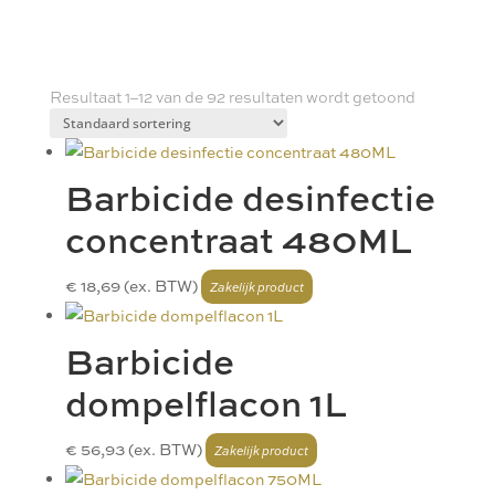
Resultaat 1–12 van de 92 resultaten wordt getoond
Barbicide desinfectie
concentraat 480ML
€
18,69
(ex. BTW)
Barbicide
dompelflacon 1L
€
56,93
(ex. BTW)