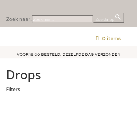
Zoek naar:
Zoekknop
0 items
VOOR 15:00 BESTELD, DEZELFDE DAG VERZONDEN
Home
•
Producten
•
Tanning
•
Drops
Drops
Filters