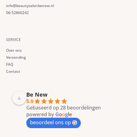
info@beautysalonbenew.nl
06-52860242
SERVICE
Over ons
Verzending
FAQ
Contact
Be New
5.0
Gebaseerd op 28 beoordelingen
powered by
G
o
o
g
l
e
beoordeel ons op